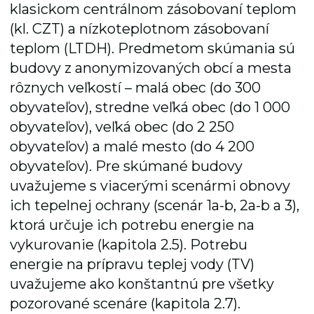
klasickom centrálnom zásobovaní teplom
(kl. CZT) a nízkoteplotnom zásobovaní
teplom (LTDH). Predmetom skúmania sú
budovy z anonymizovaných obcí a mesta
rôznych veľkostí – malá obec (do 300
obyvateľov), stredne veľká obec (do 1 000
obyvateľov), veľká obec (do 2 250
obyvateľov) a malé mesto (do 4 200
obyvateľov). Pre skúmané budovy
uvažujeme s viacerými scenármi obnovy
ich tepelnej ochrany (scenár 1a-b, 2a-b a 3),
ktorá určuje ich potrebu energie na
vykurovanie (kapitola 2.5). Potrebu
energie na prípravu teplej vody (TV)
uvažujeme ako konštantnú pre všetky
pozorované scenáre (kapitola 2.7).