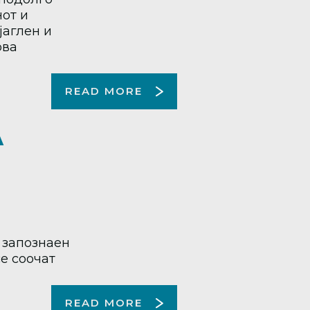
от и
јаглен и
ова
READ MORE
А
 запознаен
се соочат
READ MORE