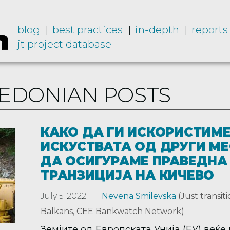
blog
best practices
in-depth
reports
jt project database
CEDONIAN POSTS
КАКО ДА ГИ ИСКОРИСТИМ
ИСКУСТВАТА ОД ДРУГИ МЕ
ДА ОСИГУРАМЕ ПРАВЕДНА
ТРАНЗИЦИЈА НА КИЧЕВО
July 5, 2022
Nevena Smilevska
(Just transit
Balkans, CEE Bankwatch Network)
Земјите од Европската Унија (ЕУ) веќе