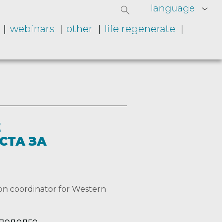
language
webinars
other
life regenerate
Е
СТА ЗА
ion coordinator for Western
 подолго