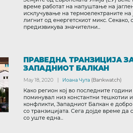
време работат на напуштање на јаглен
исклучување на термоелектраните на 
лигнит од енергетскиот микс. Секако, 
предизвикува значителни...
ПРАВЕДНА ТРАНЗИЦИЈА З
ЗАПАДНИОТ БАЛКАН
May 18, 2020
Иоана Чута
(Bankwatch)
Како регион кој во последните години
поминувал низ константни тешкотии и
конфликти, Западниот Балкан е добро
со транзицијата. Сега дојде време да 
со уште една...