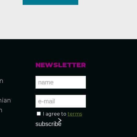
NEWSLETTER
an
ian
n
I agree to
terms
n