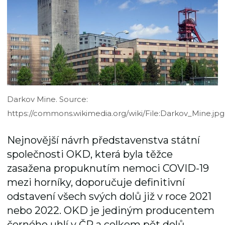
Darkov Mine. Source:
https://commons.wikimedia.org/wiki/File:Darkov_Mine.jpg
Nejnovější návrh představenstva státní
společnosti OKD, která byla těžce
zasažena propuknutím nemoci COVID-19
mezi horníky, doporučuje definitivní
odstavení všech svých dolů již v roce 2021
nebo 2022. OKD je jediným producentem
černého uhlí v ČR a celkem pět dolů