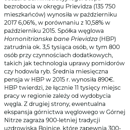
bezrobocia w okręgu Prievidza (135 750
mieszkańców) wynosiła w październiku
2017 6,06%, w porównaniu z 10,58% w
październiku 2015. Spółka węglowa
Hornonitrianske bane Prievidza
(HBP)
zatrudnia ok. 3,5 tysiąca osób, w tym 800
osób przy czynnościach dodatkowych,
takich jak technologia uprawy pomidorów
czy hodowla ryb. Średnia miesięczna
pensja w HBP w 2015 r. wynosiła 890€.
HBP twierdzi, że łącznie 11 tysięcy miejsc
pracy w regionie zależy od wydobycia
węgla. Z drugiej strony, ewentualna
ekspansja górnictwa węglowego w Górnej
Nitrze zagraża 900-letniej tradycji
uzdrowiska Bojnice, które zapewnia 300-