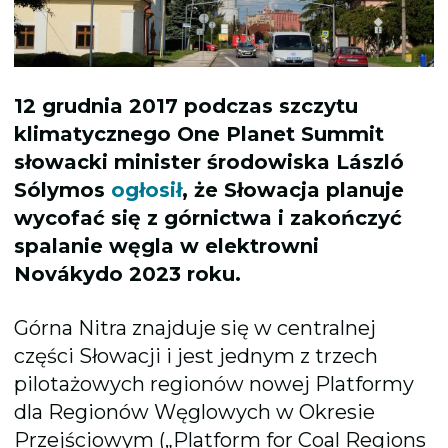
12 grudnia 2017 podczas
szczytu
klimatycznego One Planet Summit
słowacki
minister środowiska László
Sólymos
ogłosił
, że Słowacja planuje
wycofać się z górnictwa i zakończyć
spalanie węgla w
e
lektrowni
Nováky
do 2023 roku.
Górna Nitra znajduje się w centralnej
części Słowacji i jest jednym z trzech
pilotażowych regionów nowej Platformy
dla Regionów Węglowych w Okresie
Przejściowym („Platform for Coal Regions