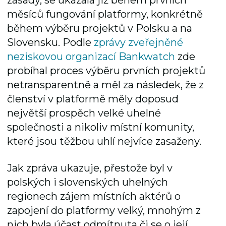
měsíců fungování platformy, konkrétně
během výběru projektů v Polsku a na
Slovensku. Podle
zprávy zveřejněné
neziskovou organizací Bankwatch
zde
probíhal proces výběru prvních projektů
netransparentně a měl za následek, že z
členství v platformě měly doposud
největší prospěch velké uhelné
společnosti a nikoliv místní komunity,
které jsou těžbou uhlí nejvíce zasaženy.
Jak zpráva ukazuje, přestože byl v
polských i slovenských uhelných
regionech zájem místních aktérů o
zapojení do platformy velký, mnohým z
nich byla účast odmítnuta či se o její