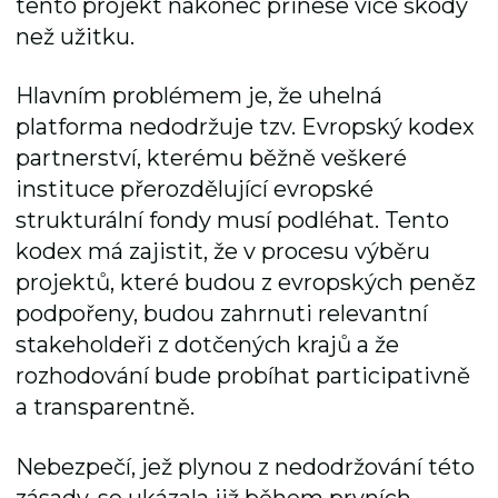
tento projekt nakonec přinese více škody
než užitku.
Hlavním problémem je, že uhelná
platforma nedodržuje tzv. Evropský kodex
partnerství, kterému běžně veškeré
instituce přerozdělující evropské
strukturální fondy musí podléhat. Tento
kodex má zajistit, že v procesu výběru
projektů, které budou z evropských peněz
podpořeny, budou zahrnuti relevantní
stakeholdeři z dotčených krajů a že
rozhodování bude probíhat participativně
a transparentně.
Nebezpečí, jež plynou z nedodržování této
zásady, se ukázala již během prvních