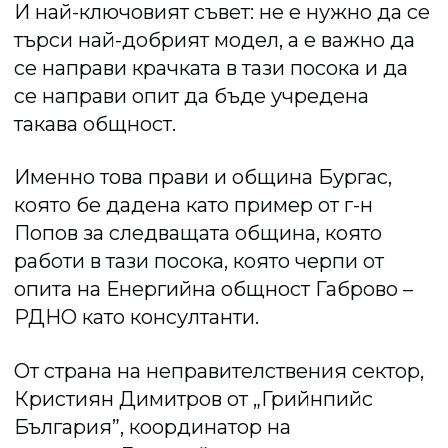
И най-ключовият съвет: не е нужно да се
търси най-добрият модел, а е важно да
се направи крачката в тази посока и да
се направи опит да бъде учредена
такава общност.
Именно това прави и община Бургас,
която бе дадена като пример от г-н
Попов за следващата община, която
работи в тази посока, която черпи от
опита на Енергийна общност Габрово –
РДНО като консултанти.
От страна на неправителствения сектор,
Кристиян Димитров от „Грийнпийс
България”, координатор на