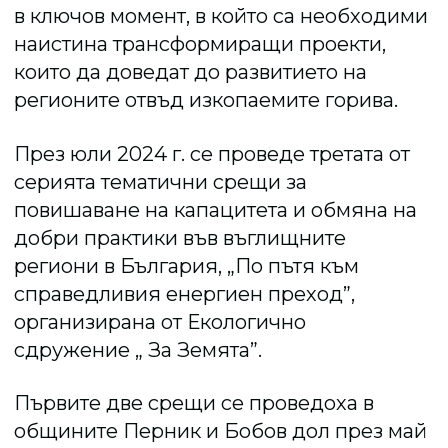
в ключов момент, в който са необходими
наистина трансформиращи проекти,
които да доведат до развитието на
регионите отвъд изкопаемите горива.
През юли 2024 г. се проведе третата от
серията тематични срещи за
повишаване на капацитета и обмяна на
добри практики във въглищните
региони в България, „По пътя към
справедливия енергиен преход”,
организирана от Екологично
сдружение „ За Земята”.
Първите две срещи се проведоха в
общините Перник и Бобов дол през май