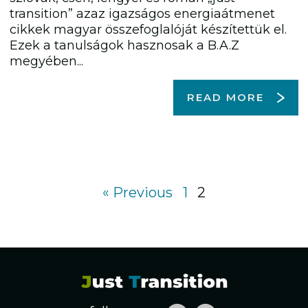
transition” azaz igazságos energiaátmenet
cikkek magyar összefoglalóját készítettük el.
Ezek a tanulságok hasznosak a B.A.Z
megyében...
READ MORE
« Previous
1
2