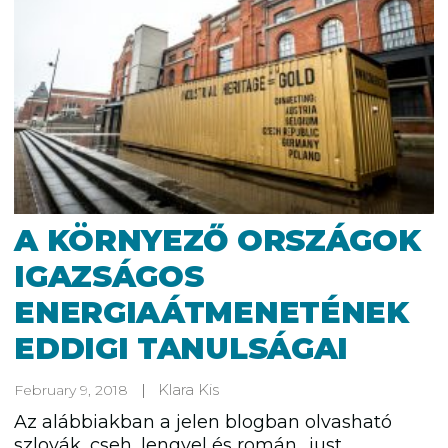
A KÖRNYEZŐ ORSZÁGOK
IGAZSÁGOS
ENERGIAÁTMENETÉNEK
EDDIGI TANULSÁGAI
Klara Kis
February 9, 2018
Az alábbiakban a jelen blogban olvasható
szlovák, cseh, lengyel és román „just