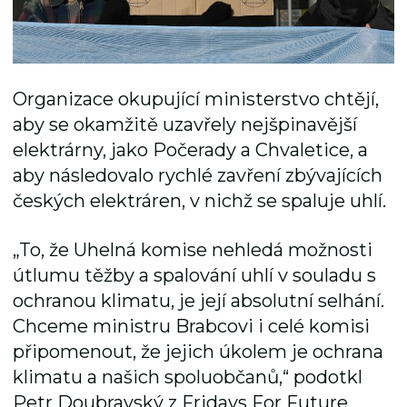
Organizace okupující ministerstvo chtějí,
aby se okamžitě uzavřely nejšpinavější
elektrárny, jako Počerady a Chvaletice, a
aby následovalo rychlé zavření zbývajících
českých elektráren, v nichž se spaluje uhlí.
„To, že Uhelná komise nehledá možnosti
útlumu těžby a spalování uhlí v souladu s
ochranou klimatu, je její absolutní selhání.
Chceme ministru Brabcovi i celé komisi
připomenout, že jejich úkolem je ochrana
klimatu a našich spoluobčanů,“ podotkl
Petr Doubravský z Fridays For Future