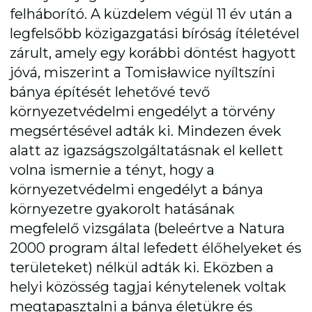
felháborító. A küzdelem végül 11 év után a
legfelsőbb közigazgatási bíróság ítéletével
zárult, amely egy korábbi döntést hagyott
jóvá, miszerint a Tomisławice nyíltszíni
bánya építését lehetővé tevő
környezetvédelmi engedélyt a törvény
megsértésével adták ki. Mindezen évek
alatt az igazságszolgáltatásnak el kellett
volna ismernie a tényt, hogy a
környezetvédelmi engedélyt a bánya
környezetre gyakorolt hatásának
megfelelő vizsgálata (beleértve a Natura
2000 program által lefedett élőhelyeket és
területeket) nélkül adták ki. Eközben a
helyi közösség tagjai kénytelenek voltak
megtapasztalni a bánya életükre és