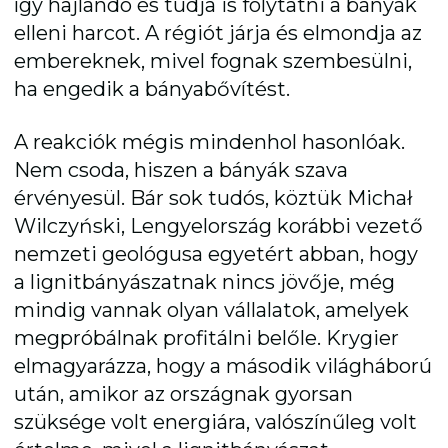
így hajlandó és tudja is folytatni a bányák
elleni harcot. A régiót járja és elmondja az
embereknek, mivel fognak szembesülni,
ha engedik a bányabővítést.
A reakciók mégis mindenhol hasonlóak.
Nem csoda, hiszen a bányák szava
érvényesül. Bár sok tudós, köztük Michał
Wilczyński, Lengyelország korábbi vezető
nemzeti geológusa egyetért abban, hogy
a lignitbányászatnak nincs jövője, még
mindig vannak olyan vállalatok, amelyek
megpróbálnak profitálni belőle. Krygier
elmagyarázza, hogy a második világháború
után, amikor az országnak gyorsan
szüksége volt energiára, valószínűleg volt