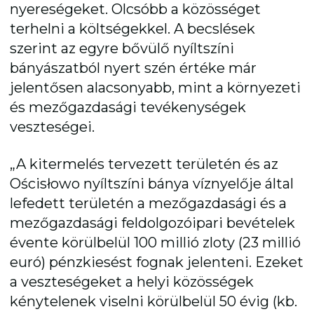
nyereségeket. Olcsóbb a közösséget
terhelni a költségekkel. A becslések
szerint az egyre bővülő nyíltszíni
bányászatból nyert szén értéke már
jelentősen alacsonyabb, mint a környezeti
és mezőgazdasági tevékenységek
veszteségei.
„A kitermelés tervezett területén és az
Ościsłowo nyíltszíni bánya víznyelője által
lefedett területén a mezőgazdasági és a
mezőgazdasági feldolgozóipari bevételek
évente körülbelül 100 millió zloty (23 millió
euró) pénzkiesést fognak jelenteni. Ezeket
a veszteségeket a helyi közösségek
kénytelenek viselni körülbelül 50 évig (kb.