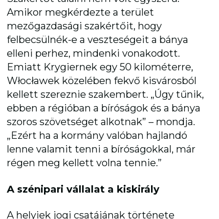
Amikor megkérdezte a terület
mezőgazdasági szakértőit, hogy
felbecsülnék-e a veszteségeit a bánya
elleni perhez, mindenki vonakodott.
Emiatt Krygiernek egy 50 kilométerre,
Włocławek közelében fekvő kisvárosból
kellett szereznie szakembert. „Úgy tűnik,
ebben a régióban a bíróságok és a bánya
szoros szövetséget alkotnak” – mondja.
„Ezért ha a kormány valóban hajlandó
lenne valamit tenni a bíróságokkal, már
régen meg kellett volna tennie.”
A szénipari vállalat a kiskirály
A helyiek jogi csatájának története