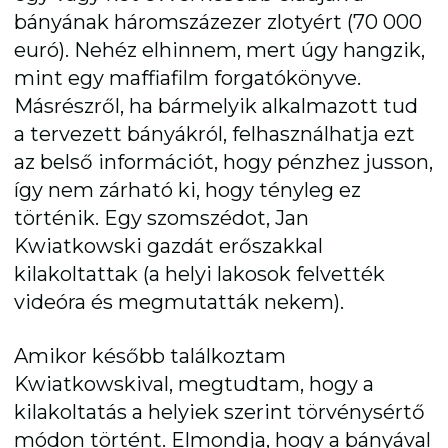
bányának háromszázezer zlotyért (70 000
euró). Nehéz elhinnem, mert úgy hangzik,
mint egy maffiafilm forgatókönyve.
Másrészről, ha bármelyik alkalmazott tud
a tervezett bányákról, felhasználhatja ezt
az belső információt, hogy pénzhez jusson,
így nem zárható ki, hogy tényleg ez
történik. Egy szomszédot, Jan
Kwiatkowski gazdát erőszakkal
kilakoltattak (a helyi lakosok felvették
videóra és megmutatták nekem).
Amikor később találkoztam
Kwiatkowskival, megtudtam, hogy a
kilakoltatás a helyiek szerint törvénysértő
módon történt. Elmondja, hogy a bányával