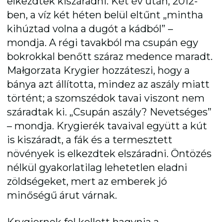
elkezdtek kiszáradni. Két év után, 2012-
ben, a víz két héten belül eltűnt „mintha
kihúztad volna a dugót a kádból” –
mondja. A régi tavakból ma csupán egy
bokrokkal benőtt száraz medence maradt.
Małgorzata Krygier hozzáteszi, hogy a
bánya azt állította, mindez az aszály miatt
történt; a szomszédok tavai viszont nem
száradtak ki. „Csupán aszály? Nevetséges”
– mondja. Krygierék tavaival együtt a kút
is kiszáradt, a fák és a termesztett
növények is elkezdtek elszáradni. Öntözés
nélkül gyakorlatilag lehetetlen eladni
zöldségeket, mert az emberek jó
minőségű árut várnak.
Krygiernek fel kellett hagynia a