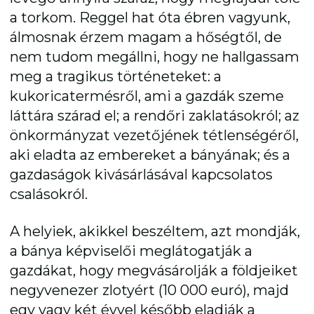
a torkom. Reggel hat óta ébren vagyunk,
álmosnak érzem magam a hőségtől, de
nem tudom megállni, hogy ne hallgassam
meg a tragikus történeteket: a
kukoricatermésről, ami a gazdák szeme
láttára szárad el; a rendőri zaklatásokról; az
önkormányzat vezetőjének tétlenségéről,
aki eladta az embereket a bányának; és a
gazdaságok kivásárlásával kapcsolatos
csalásokról.
A helyiek, akikkel beszéltem, azt mondják,
a bánya képviselői meglátogatják a
gazdákat, hogy megvásárolják a földjeiket
negyvenezer zlotyért (10 000 euró), majd
egy vagy két évvel később eladják a