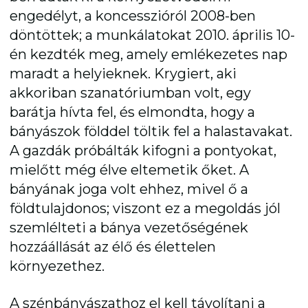
engedélyt, a koncesszióról 2008-ben
döntöttek; a munkálatokat 2010. április 10-
én kezdték meg, amely emlékezetes nap
maradt a helyieknek. Krygiert, aki
akkoriban szanatóriumban volt, egy
barátja hívta fel, és elmondta, hogy a
bányászok földdel töltik fel a halastavakat.
A gazdák próbálták kifogni a pontyokat,
mielőtt még élve eltemetik őket. A
bányának joga volt ehhez, mivel ő a
földtulajdonos; viszont ez a megoldás jól
szemlélteti a bánya vezetőségének
hozzáállását az élő és élettelen
környezethez.
A szénbányászathoz el kell távolítani a