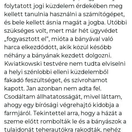
folytatott jogi küzdelem érdekében meg
kellett tanulnia használni a számítógépet,
és bele kellett ásnia magát a jogba. Utóbbi
szükséges volt, mert már hét ügyvédet
„fogyasztott el”, mióta a bányával való
harca elkezdődött, akik közül később
néhány a bányának kezdett dolgozni.
Kwiatkowski testvére nem tudta elviselni
a helyi szénlobbi elleni küzdelemből
fakadó feszültséget, és szívrohamot
kapott. Jan azonban nem adta fel.
Csodáltam állhatatosságát, mivel láttam,
ahogy egy bírósági végrehajtó kidobja a
farmjáról. Tekintettel arra, hogy a házát a
szeme előtt rombolták le és a bányászok a
tulajdonát teherautókra rakodták, nehéz