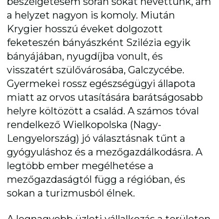
beszélgetésem során sokat nevettünk, ám
a helyzet nagyon is komoly. Miután
Krygier hosszú éveket dolgozott
feketeszén bányászként Szilézia egyik
bányájában, nyugdíjba vonult, és
visszatért szülővárosába, Galczycébe.
Gyermekei rossz egészségügyi állapota
miatt az orvos utasítására barátságosabb
helyre költözött a család. A számos tóval
rendelkező Wielkopolska (Nagy-
Lengyelország) jó választásnak tűnt a
gyógyuláshoz és a mezőgazdálkodásra. A
legtöbb ember megélhetése a
mezőgazdaságtól függ a régióban, és
sokan a turizmusból élnek.