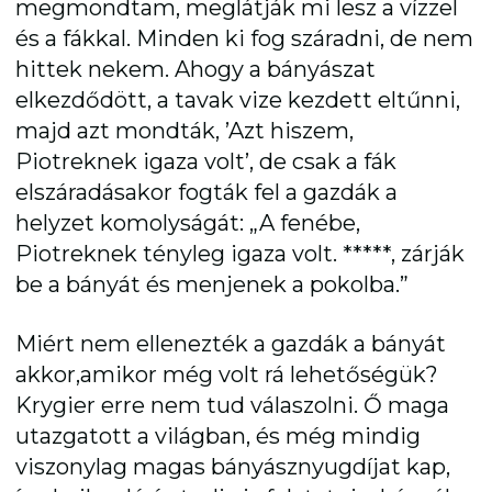
megmondtam, meglátják mi lesz a vízzel
és a fákkal. Minden ki fog száradni, de nem
hittek nekem. Ahogy a bányászat
elkezdődött, a tavak vize kezdett eltűnni,
majd azt mondták, ’Azt hiszem,
Piotreknek igaza volt’, de csak a fák
elszáradásakor fogták fel a gazdák a
helyzet komolyságát: „A fenébe,
Piotreknek tényleg igaza volt. *****, zárják
be a bányát és menjenek a pokolba.”
Miért nem ellenezték a gazdák a bányát
akkor,amikor még volt rá lehetőségük?
Krygier erre nem tud válaszolni. Ő maga
utazgatott a világban, és még mindig
viszonylag magas bányásznyugdíjat kap,