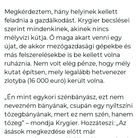
Megkérdeztem, hány helyinek kellett
feladnia a gazdálkodást. Krygier becslései
szerint mindenkinek, akinek nincs
mélyvízi kútja. Ő maga akart venni egy
újat, de akkor mezőgazdasági gépekbe és
más felszerelésekbe is be kellett volna
ruháznia. Nem volt elég pénze, hogy mély
kutat építsen, mely legalább hetvenezer
zlotyba (16 000 euró) került volna.
„Én mint egykori szénbányász, ezt nem
nevezném bányának, csupán egy nyíltszíni
tőzegbányának, mert ez nem szén, hanem
tőzeg” – mondja Krygier. Hozzáteszi: „Az
ásások megkezdése előtt már