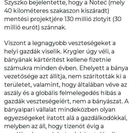
Szyszko bejelentette, hogy a Noteć (mely
40 kilométeres szakaszon kiszáradt)
mentési projektjére 130 millió zlotyit (30
millió eurót) szánnak.
Viszont a legnagyobb veszteségeket a
helyi gazdák viselik. Krygier úgy véli, a
bányának kártérítést kellene fizetnie
számukra minden évben. Ehelyett a bánya
vezetősége azt állítja, nem szárították ki a
területet, valamint, hogy általában véve az
aszály és a globális felmelegedés hibás a
gazdák veszteségeiért, nem a bányászat. A
bányaipari vállalat mindeközben olyan
egyezségeket íratott alá a gazdálkodókkal,
melyben az áll, hogy tizenöt évig a