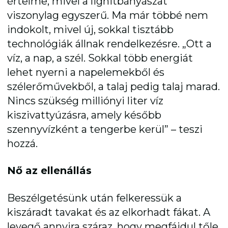
értelme, mivel a lignitbányászat
viszonylag egyszerű. Ma már többé nem
indokolt, mivel új, sokkal tisztább
technológiák állnak rendelkezésre. „Ott a
víz, a nap, a szél. Sokkal több energiát
lehet nyerni a napelemekből és
szélerőművekből, a talaj pedig talaj marad.
Nincs szükség milliónyi liter víz
kiszivattyúzásra, amely később
szennyvízként a tengerbe kerül” – teszi
hozzá.
Nő az ellenállás
Beszélgetésünk után felkeressük a
kiszáradt tavakat és az elkorhadt fákat. A
levegő annyira száraz, hogy megfájdul tőle