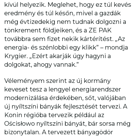
kívül helyezik. Meglehet, hogy ez túl kevés
eredmény és túl későn, mivel a gazdák
még évtizedekig nem tudnak dolgozni a
tönkrement földjeiken, és a ZE PAK
továbbra sem fizet nekik kártérítést. „Az
energia- és szénlobbi egy klikk” – mondja
Krygier. „Ezért akarják úgy hagyni a
dolgokat, ahogy vannak.”
Véleményem szerint az új kormány
keveset tesz a lengyel energiarendszer
modernizálása érdekében, sőt, valójában
új nyíltszíni bányák fejlesztését tervezi. A
Konin régióba tervezik például az
Ościsłowo nyíltszíni bányát, bár sorsa még
bizonytalan. A tervezett bányagödör