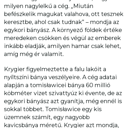
milyen nagylelkű a cég. „Miután
befészkelik magukat valahova, ott tesznek
keresztbe, ahol csak tudnak” – mondja az
egykori bányász. A környező földek értéke
meredeken csökken és végül az emberek
inkább eladják, amilyen hamar csak lehet,
amíg még ér valamit.
Krygier figyelmeztette a falu lakóit a
nyíltszíni bánya veszélyeire. A cég adatai
alapján a tomisławicei bánya 60 millió
köbméter vizet szivattyúz ki évente, de az
egykori bányász azt gyanítja, még ennél is
sokkal többet. Tomisławice egy kis
üzemnek számít, egy nagyobb
kavicsbánya méretű. Krygier azt mondja,