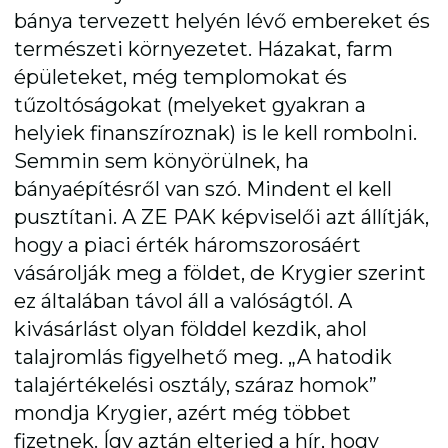
bánya tervezett helyén lévő embereket és
természeti környezetet. Házakat, farm
épületeket, még templomokat és
tűzoltóságokat (melyeket gyakran a
helyiek finanszíroznak) is le kell rombolni.
Semmin sem könyörülnek, ha
bányaépítésről van szó. Mindent el kell
pusztítani. A ZE PAK képviselői azt állítják,
hogy a piaci érték háromszorosáért
vásárolják meg a földet, de Krygier szerint
ez általában távol áll a valóságtól. A
kivásárlást olyan földdel kezdik, ahol
talajromlás figyelhető meg. „A hatodik
talajértékelési osztály, száraz homok”
mondja Krygier, azért még többet
fizetnek. Így aztán elterjed a hír, hogy