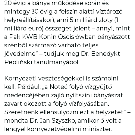
20 évig a bánya működése során és
mintegy 30 évig a felszín alatti víztározó
helyreállításakor), ami 5 milliárd zloty (1
milliárd euró) összeget jelent – annyi, mint
a Pak KWB Konin Ościsłówban bányászott
szénből származó várható teljes
jövedelme” – tudjuk meg Dr. Benedykt
Pepliński tanulmányából.
Környezeti veszteségekkel is számolni
kell. Például: „a Noteć folyó vízgyűjtő
medencéjében zajló nyíltszíni bányászat
zavart okozott a folyó vízfolyásában.
Szeretnénk ellensúlyozni ezt a helyzetet” –
mondta Dr. Jan Szyszko, amikor ő volt a
lengyel környezetvédelmi miniszter.