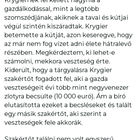
gazdálkodással, mint a legtöbb
szomszédjának, akiknek a tavai és kútjai
végül szintén kiszáradtak. Krygier
betemette a kútját, azon keseregve, hogy
az már nem fog vizet adni élete hátralevő
részében. Megkérdeztem, ki lehet-e
számolni, mekkora veszteség érte.
Kiderült, hogy a tárgyalásra Krygier
szakértőt fogadott fel, aki a gazda
veszteségeit évi több mint negyvenezer
zlotyra becsülte (10 000 euró). Ám a bíró
elutasította ezeket a becsléseket és talált
egy másik szakértőt, aki szerint a
veszteségek fele akkorák.
Szakértőt találni nem volt egyszerű.