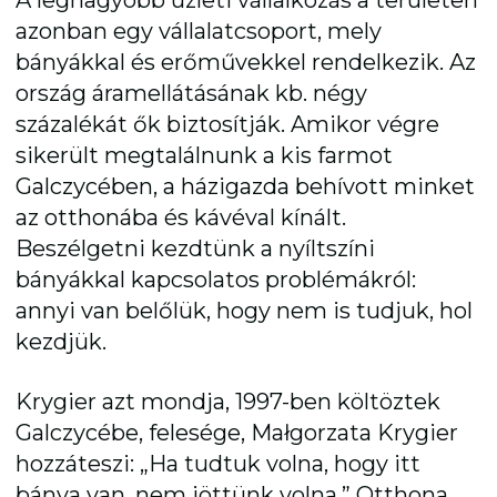
A legnagyobb üzleti vállalkozás a területen
azonban egy vállalatcsoport, mely
bányákkal és erőművekkel rendelkezik. Az
ország áramellátásának kb. négy
százalékát ők biztosítják. Amikor végre
sikerült megtalálnunk a kis farmot
Galczycében, a házigazda behívott minket
az otthonába és kávéval kínált.
Beszélgetni kezdtünk a nyíltszíni
bányákkal kapcsolatos problémákról:
annyi van belőlük, hogy nem is tudjuk, hol
kezdjük.
Krygier azt mondja, 1997-ben költöztek
Galczycébe, felesége, Małgorzata Krygier
hozzáteszi: „Ha tudtuk volna, hogy itt
bánya van, nem jöttünk volna.” Otthona