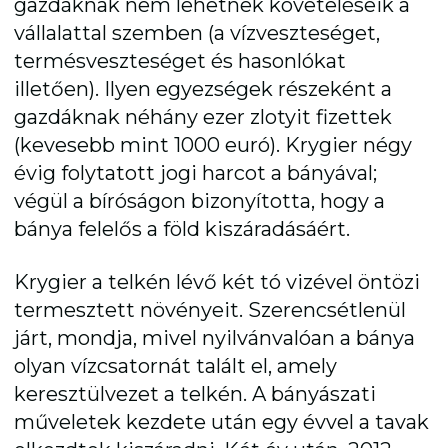
gazdáknak nem lehetnek követeléseik a
vállalattal szemben (a vízveszteséget,
termésveszteséget és hasonlókat
illetően). Ilyen egyezségek részeként a
gazdáknak néhány ezer zlotyit fizettek
(kevesebb mint 1000 euró). Krygier négy
évig folytatott jogi harcot a bányával;
végül a bíróságon bizonyította, hogy a
bánya felelős a föld kiszáradásáért.
Krygier a telkén lévő két tó vizével öntözi
termesztett növényeit. Szerencsétlenül
járt, mondja, mivel nyilvánvalóan a bánya
olyan vízcsatornát talált el, amely
keresztülvezet a telkén. A bányászati
műveletek kezdete után egy évvel a tavak