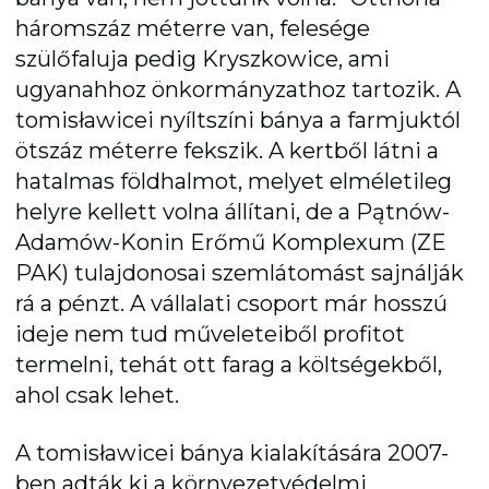
háromszáz méterre van, felesége
szülőfaluja pedig Kryszkowice, ami
ugyanahhoz önkormányzathoz tartozik. A
tomisławicei nyíltszíni bánya a farmjuktól
ötszáz méterre fekszik. A kertből látni a
hatalmas földhalmot, melyet elméletileg
helyre kellett volna állítani, de a Pątnów-
Adamów-Konin Erőmű Komplexum (ZE
PAK) tulajdonosai szemlátomást sajnálják
rá a pénzt. A vállalati csoport már hosszú
ideje nem tud műveleteiből profitot
termelni, tehát ott farag a költségekből,
ahol csak lehet.
A tomisławicei bánya kialakítására 2007-
ben adták ki a környezetvédelmi