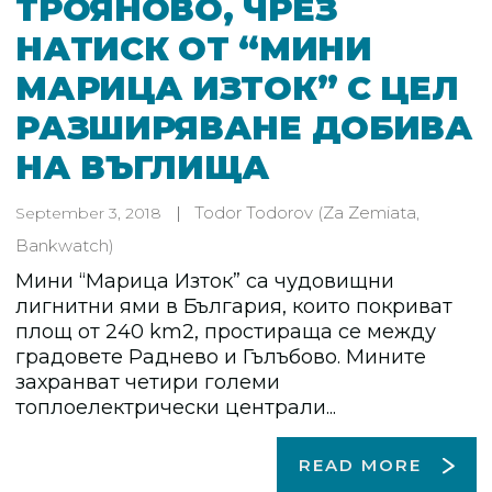
ТРОЯНОВО, ЧРЕЗ
НАТИСК ОТ “МИНИ
МАРИЦА ИЗТОК” С ЦЕЛ
РАЗШИРЯВАНЕ ДОБИВА
НА ВЪГЛИЩА
Todor Todorov
(Za Zemiata,
September 3, 2018
Bankwatch)
Мини “Марица Изток” са чудовищни
лигнитни ями в България, които покриват
площ от 240 km2, простираща се между
градовете Раднево и Гълъбово. Мините
захранват четири големи
топлоелектрически централи...
READ MORE