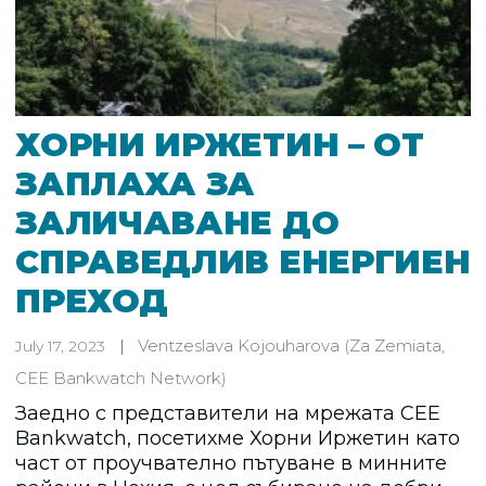
ХОРНИ ИРЖЕТИН – ОТ
ЗАПЛАХА ЗА
ЗАЛИЧАВАНЕ ДО
СПРАВЕДЛИВ ЕНЕРГИЕН
ПРЕХОД
Ventzeslava Kojouharova
(Za Zemiata,
July 17, 2023
CEE Bankwatch Network)
Заедно с представители на мрежата CEE
Bankwatch, посетихме Хорни Иржетин като
част от проучвателно пътуване в минните