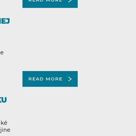
NEJ
ie
READ MORE
KU
aké
jine