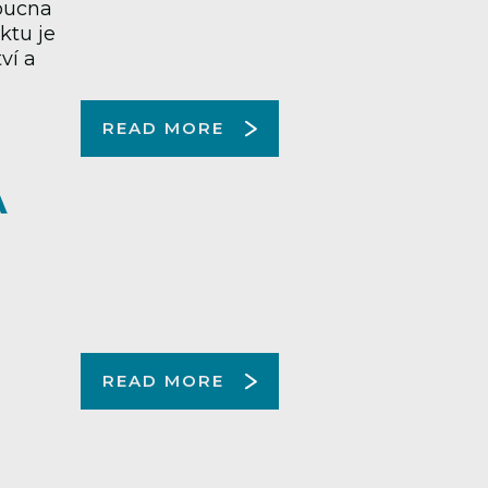
oucna
ktu je
ví a
READ MORE
A
READ MORE