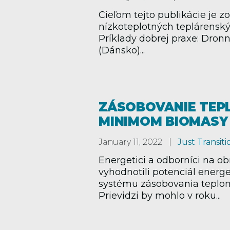
Cieľom tejto publikácie je z
nízkoteplotných teplárenských
Príklady dobrej praxe: Dron
(Dánsko)...
ZÁSOBOVANIE TEPL
MINIMOM BIOMASY
January 11, 2022
Just Transiti
Energetici a odborníci na 
vyhodnotili potenciál energ
systému zásobovania teplom
Prievidzi by mohlo v roku...