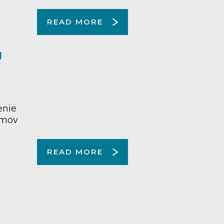
READ MORE
Ú
enie
omov
READ MORE