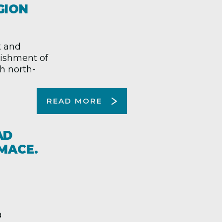
GION
t and
lishment of
h north-
READ MORE
AD
MACE.
a