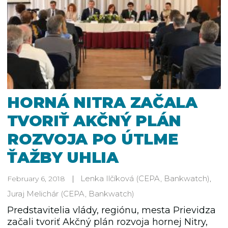
HORNÁ NITRA ZAČALA
TVORIŤ AKČNÝ PLÁN
ROZVOJA PO ÚTLME
ŤAŽBY UHLIA
Lenka Ilčíková
(CEPA, Bankwatch)
,
February 6, 2018
Juraj Melichár
(CEPA, Bankwatch)
Predstavitelia vlády, regiónu, mesta Prievidza
začali tvoriť Akčný plán rozvoja hornej Nitry,